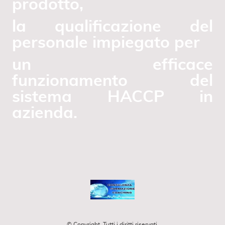
prodotto,
la qualificazione del
personale impiegato per
un efficace
funzionamento del
sistema HACCP in
azienda.
© Copyright. Tutti i diritti riservati.